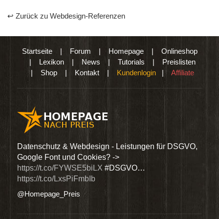
↩ Zurück zu Webdesign-Referenzen
Startseite
|
Forum
|
Homepage
|
Onlineshop
|
Lexikon
|
News
|
Tutorials
|
Preislisten
|
Shop
|
Kontakt
|
Kundenlogin
|
Affiliate
den
Datenschutz & Webdesign - Leistungen für DSGVO,
Wir 
Google Font und Cookies? ->
Dien
https://t.co/FYWSE5biLX
#DSGVO…
@Hom
https://t.co/LxsPiFmbIb
@Homepage_Preis