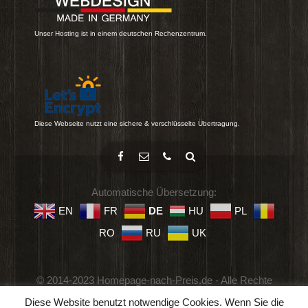
Unser Hosting ist in einem deutschen Rechenzentrum.
Diese Webseite nutzt eine sichere & verschlüsselte Übertragung.
Automatische Übersetzung:
EN
FR
DE
HU
PL
RO
RU
UK
© 2014-2023 Homepage-nach-Preis.de - Alle Rechte
vorbehalten.
Diese Website benutzt notwendige Cookies. Wenn Sie die