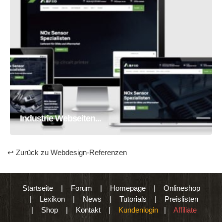
Industrie Webseiten Erstellung
Homepage
Webseite
Industrie Webseiten...
↩ Zurück zu Webdesign-Referenzen
Startseite
|
Forum
|
Homepage
|
Onlineshop
|
Lexikon
|
News
|
Tutorials
|
Preislisten
|
Shop
|
Kontakt
|
Kundenlogin
|
Affiliate