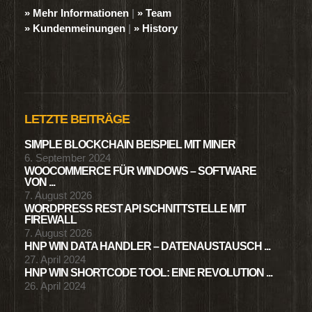
» Mehr Informationen
|
» Team
» Kundenmeinungen
|
» History
LETZTE BEITRÄGE
SIMPLE BLOCKCHAIN BEISPIEL MIT MINER
6. September 2024
WOOCOMMERCE FÜR WINDOWS – SOFTWARE
VON ...
7. August 2026
WORDPRESS REST API SCHNITTSTELLE MIT
FIREWALL
7. August 2026
HNP WIN DATA HANDLER – DATENAUSTAUSCH ...
27. April 2024
HNP WIN SHORTCODE TOOL: EINE REVOLUTION ...
26. April 2024