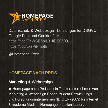
den
Datenschutz & Webdesign - Leistungen für DSGVO,
Wir 
Google Font und Cookies? ->
Dien
https://t.co/FYWSE5biLX
#DSGVO…
@Hom
https://t.co/LxsPiFmbIb
@Homepage_Preis
HOMEPAGE NACH PREIS
Marketing & Webdesign
★ Homepage nach Preis ist ein Tochterunternehmen von
Marketing & Webdesign Rohde, zudem Entwicklungs -
und Forschungsunternehmen (ID GER72663) für Internet
& moderne Medien. Homepage erstellen lassen.